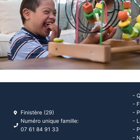
- 
- F
Finistère (29)
- P
Numéro unique famille:
- L
07 61 84 91 33
- 
- 